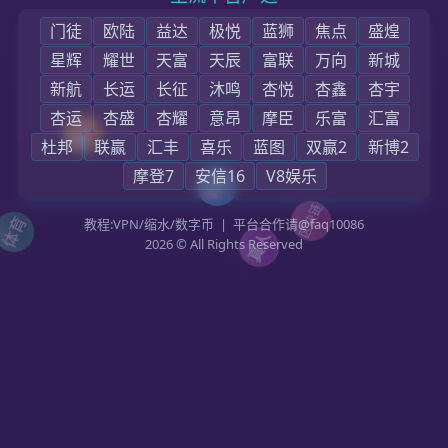
首页
公司信息
新闻快讯